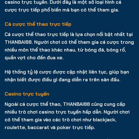
casino trực tuyến. Dưới đây là một số loại hình cá
cược trực tiếp phổ biến mà bạn có thể tham gia.
Cá cược thể thao trực tiếp
Cá cược thể thao trực tiếp là lựa chọn nổi bật nhất tại
THANBAI88. Người chơi có thể tham gia cá cược trong
nhiều môn thể thao khác nhau, từ bóng đá, bóng rổ,
quần vợt cho đến đua xe.
Hệ thống tỷ lệ cược được cập nhật liên tục, giúp bạn
nhận biết được điều gì đang diễn ra trên sân đấu.
Casino trực tuyến
Ngoài cá cược thể thao, THANBAI88 cũng cung cấp
nhiều trò chơi casino trực tuyến hấp dẫn. Người chơi
có thể tham gia vào các trò chơi như blackjack,
roulette, baccarat và poker trực tiếp.