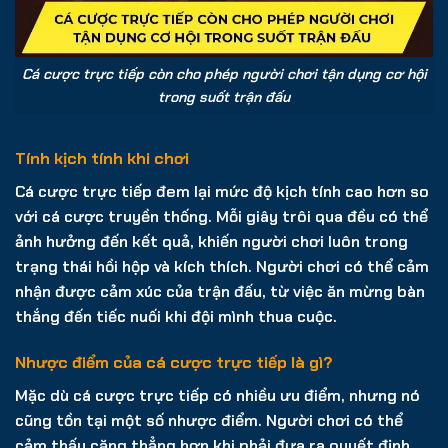
Cá cược trực tiếp còn cho phép người chơi tận dụng cơ hội
trong suốt trận đấu
Tính kịch tính khi chơi
Cá cược trực tiếp đem lại mức độ kịch tính cao hơn so
với cá cược truyền thống. Mỗi giây trôi qua đều có thể
ảnh hưởng đến kết quả, khiến người chơi luôn trong
trạng thái hồi hộp và kích thích. Người chơi có thể cảm
nhận được cảm xúc của trận đấu, từ việc ăn mừng bàn
thắng đến tiếc nuối khi đội mình thua cuộc.
Nhược điểm của cá cược trực tiếp là gì?
Mặc dù cá cược trực tiếp có nhiều ưu điểm, nhưng nó
cũng tồn tại một số nhược điểm. Người chơi có thể
cảm thấy căng thẳng hơn khi phải đưa ra quyết định