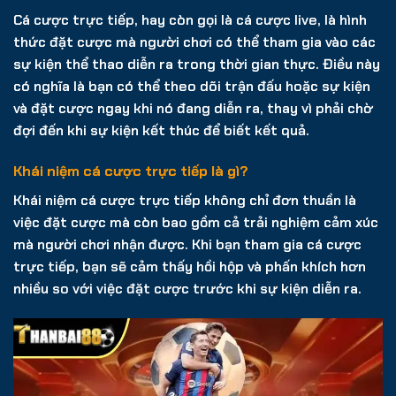
Cá cược trực tiếp, hay còn gọi là cá cược live, là hình
thức đặt cược mà người chơi có thể tham gia vào các
sự kiện thể thao diễn ra trong thời gian thực. Điều này
có nghĩa là bạn có thể theo dõi trận đấu hoặc sự kiện
và đặt cược ngay khi nó đang diễn ra, thay vì phải chờ
đợi đến khi sự kiện kết thúc để biết kết quả.
Khái niệm cá cược trực tiếp là gì?
Khái niệm cá cược trực tiếp không chỉ đơn thuần là
việc đặt cược mà còn bao gồm cả trải nghiệm cảm xúc
mà người chơi nhận được. Khi bạn tham gia cá cược
trực tiếp, bạn sẽ cảm thấy hồi hộp và phấn khích hơn
nhiều so với việc đặt cược trước khi sự kiện diễn ra.