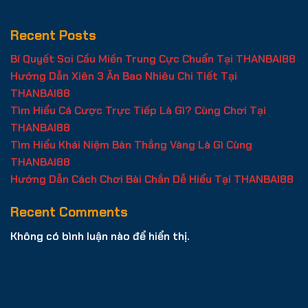
Recent Posts
Bí Quyết Soi Cầu Miền Trung Cực Chuẩn Tại THANBAI88
Hướng Dẫn Xiên 3 Ăn Bao Nhiêu Chi Tiết Tại
THANBAI88
Tìm Hiểu Cá Cược Trực Tiếp Là Gì? Cùng Chơi Tại
THANBAI88
Tìm Hiểu Khái Niệm Bàn Thắng Vàng Là Gì Cùng
THANBAI88
Hướng Dẫn Cách Chơi Bài Chắn Dễ Hiểu Tại THANBAI88
Recent Comments
Không có bình luận nào để hiển thị.