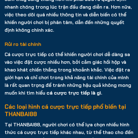
nhanh chóng trong lúc trận đấu đang diễn ra. Hơn nữa,
việc theo dõi quá nhiều thông tin và diễn biến có thể
khiến người chơi bị phân tâm, dẫn đến những quyết
định không chính xác.
Rủi ro tài chính
Cá cược trực tiếp có thể khiến người chơi dễ dàng sa
vào việc đặt cược nhiều hơn, bởi cảm giác hồi hộp và
khao khát chiến thắng trong khoảnh khắc. Việc đặt ra
giới hạn và chỉ chơi trong khả năng tài chính của mình
là rất quan trọng để tránh những hậu quả không mong
muốn khi tìm hiểu
cá cược trực tiếp là gì.
Các loại hình cá cược trực tiếp phổ biến tại
THANBAI88
Tại THANBAI88, người chơi có thể lựa chọn nhiều hình
thức cá cược trực tiếp khác nhau, từ thể thao cho đến