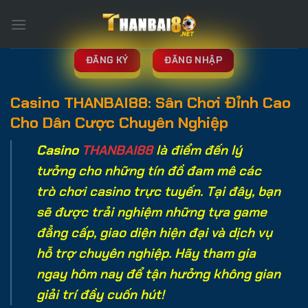
Bỏ
qua
nội
dung
ĐĂNG KÝ
ĐĂNG NHẬP
Casino THANBAI88: Sân Chơi Đỉnh Cao
Cho Dân Cược Chuyên Nghiệp
Casino
THANBAI88
là điểm đến lý
tưởng cho những tín đồ đam mê các
trò chơi casino trực tuyến. Tại đây, bạn
sẽ được trải nghiệm những tựa game
đẳng cấp, giao diện hiện đại và dịch vụ
hỗ trợ chuyên nghiệp. Hãy tham gia
ngay hôm nay để tận hưởng không gian
giải trí đầy cuốn hút!