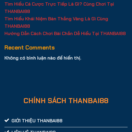
Tìm Hiểu Cá Cược Trực Tiếp Là Gì? Cùng Chơi Tại
THANBAI88
Tìm Hiểu Khái Niệm Bàn Thắng Vàng Là Gì Cùng
THANBAI88
Hướng Dẫn Cách Chơi Bài Chắn Dễ Hiểu Tại THANBAI88
Recent Comments
Không có bình luận nào để hiển thị.
CHÍNH SÁCH THANBAI88
GIỚI THIỆU THANBAI88