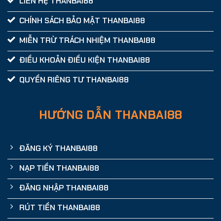
LIÊN HỆ THANBAI88
CHÍNH SÁCH BẢO MẬT THANBAI88
MIỄN TRỪ TRÁCH NHIỆM THANBAI88
ĐIỀU KHOẢN ĐIỀU KIỆN THANBAI88
QUYỀN RIÊNG TƯ THANBAI88
HƯỚNG DẪN THANBAI88
ĐĂNG KÝ THANBAI88
NẠP TIỀN THANBAI88
ĐĂNG NHẬP THANBAI88
RÚT TIỀN THANBAI88