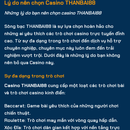
Lý do nên chọn Casino THANBAI88
Những lý do bạn nên chọn casino THANBAI88
Sòng bạc THANBAI88 là sự lựa chọn hoàn hảo cho
những ai yêu thích các trò chơi casino trực tuyến đỉnh
cao. Từ sự đa dạng trong trò chơi đến dịch vụ hỗ trợ
chuyên nghiệp, chuyên mục này luôn đem đến trải
nghiệm vượt trội. Dưới đây là những lý do bạn không
nên bỏ qua Casino này.
Sự đa dạng trong trò chơi
Casino THANBAI88
cung cấp một loạt các trò chơi bài
và trò chơi casino kinh điển:
Baccarat: Game bài yêu thích của những người chơi
chiến thuật.
Roulette: Trò chơi may mắn với vòng quay hấp dẫn.
Xóc Đĩa: Trò chơi dân gian kết hợp với nền tảng trực