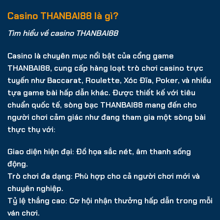
Casino THANBAI88 là gì?
Tìm hiểu về casino THANBAI88
Casino là chuyên mục nổi bật của cổng game
THANBAI88, cung cấp hàng loạt trò chơi casino trực
tuyến như Baccarat, Roulette, Xóc Đĩa, Poker, và nhiều
tựa game bài hấp dẫn khác. Được thiết kế với tiêu
chuẩn quốc tế, sòng bạc THANBAI88 mang đến cho
người chơi cảm giác như đang tham gia một sòng bài
thực thụ với:
Giao diện hiện đại: Đồ họa sắc nét, âm thanh sống
động.
Trò chơi đa dạng: Phù hợp cho cả người chơi mới và
chuyên nghiệp.
Tỷ lệ thắng cao: Cơ hội nhận thưởng hấp dẫn trong mỗi
ván chơi.