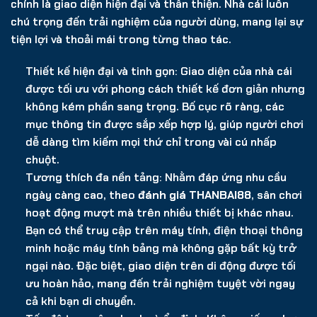
chính là giao diện hiện đại và thân thiện. Nhà cái luôn
chú trọng đến trải nghiệm của người dùng, mang lại sự
tiện lợi và thoải mái trong từng thao tác.
Thiết kế hiện đại và tinh gọn: Giao diện của nhà cái
được tối ưu với phong cách thiết kế đơn giản nhưng
không kém phần sang trọng. Bố cục rõ ràng, các
mục thông tin được sắp xếp hợp lý, giúp người chơi
dễ dàng tìm kiếm mọi thứ chỉ trong vài cú nhấp
chuột.
Tương thích đa nền tảng: Nhằm đáp ứng nhu cầu
ngày càng cao, theo
đánh giá THANBAI88
, sân chơi
hoạt động mượt mà trên nhiều thiết bị khác nhau.
Bạn có thể truy cập trên máy tính, điện thoại thông
minh hoặc máy tính bảng mà không gặp bất kỳ trở
ngại nào. Đặc biệt, giao diện trên di động được tối
ưu hoàn hảo, mang đến trải nghiệm tuyệt vời ngay
cả khi bạn di chuyển.