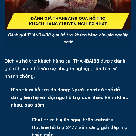
Đánh giá THANBAI88 qua hỗ trợ khách hàng chuyên nghiệp
nhất
Dịch vụ hỗ trợ khách hàng tại THANBAI88 được đánh
giá rất cao nhờ vào sự chuyên nghiệp, tận tâm và
nhanh chóng.
Hình thức hỗ trợ đa dạng: Người chơi có thể dễ
dàng liên hệ với đội ngũ hỗ trợ qua nhiều kênh khác
nhau, bao gồm:
Chat trực tuyến ngay trên website.
Hotline hỗ trợ 24/7, sẵn sàng giải đáp mọi
thắc mắc.