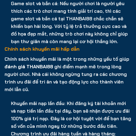
Game slot và bắn cá: Nếu người chơi là người yêu
thích các trò chơi mang tính giải trí cao, thì các
game slot và bắn cá tại THANBAI88 chắc chắn sẽ
khiến bạn hài lòng. Với tỷ lệ trả thưởng cực cao và
đồ họa đẹp mắt, những trò chơi này không chỉ giúp
bạn thư giãn mà còn mang lại cơ hội thắng lớn.
Chính sách khuyến mãi hấp dẫn
Chính sách khuyến mãi là một trong những yếu tố giúp
đánh giá THANBAI88
ghi điểm mạnh mẽ trong lòng
người chơi. Nhà cái không ngừng tung ra các chương
trình ưu đãi để tri ân và tạo động lực cho thành viên
mới lẫn cũ.
Khuyến mãi nạp lần đầu: Khi đăng ký tài khoản mới
và nạp tiền lần đầu tại đây, bạn sẽ nhận được ưu đãi
100% giá trị nạp. Đây là cơ hội tuyệt vời để bạn tăng
số vốn của mình ngay từ những bước đầu tiên.
Chương trình ưu đãi hàng tuần và hàng tháng: