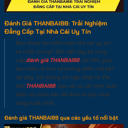
Đánh Giá THANBAI88: Trải Nghiệm
Đẳng Cấp Tại Nhà Cái Uy Tín
Bạn đang tìm kiếm một nhà cái uy tín
và chất lượng? Bài viết này sẽ cung
cấp
đánh giá THANBAI88
chi tiết, giúp
bạn hiểu rõ hơn về những điểm nổi bật
tại đây. Với thông tin cập nhật từ
Tin
tức
THANBAI88
, bạn sẽ có cái nhìn toàn
diện và chính xác để đưa ra lựa chọn
sáng suốt nhất.
Đánh giá THANBAI88 qua các yếu tố nổi bật