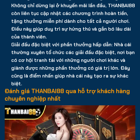
Không chỉ dừng lại ở khuyến mãi lần đầu, THANBAI88
còn liên tục cập nhật các chương trình hoàn tiền,
tặng thưởng miễn phí dành cho tất cả người chơi.
Điều này giúp duy trì sự hứng thú và gắn bó lâu dài
của thành viên.
Giải đấu đặc biệt với phần thưởng hấp dẫn: Nhà cái
thường xuyên tổ chức các giải đấu đặc biệt, nơi bạn
có cơ hội tranh tài với những người chơi khác và
giành được những phần thưởng có giá trị lớn. Đây
cũng là điểm nhấn giúp nhà cái này tạo ra sự khác
biệt.
Đánh giá THANBAI88 qua hỗ trợ khách hàng
chuyên nghiệp nhất